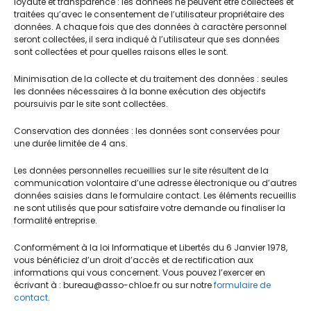
loyauté et transparence : les données ne peuvent être collectées et
traitées qu’avec le consentement de l’utilisateur propriétaire des
données. A chaque fois que des données à caractère personnel
seront collectées, il sera indiqué à l’utilisateur que ses données
sont collectées et pour quelles raisons elles le sont.
Minimisation de la collecte et du traitement des données : seules
les données nécessaires à la bonne exécution des objectifs
poursuivis par le site sont collectées.
Conservation des données : les données sont conservées pour
une durée limitée de 4 ans.
Menu
Les données personnelles recueillies sur le site résultent de la
communication volontaire d’une adresse électronique ou d’autres
données saisies dans le formulaire contact. Les éléments recueillis
Association Chloé Auvergne Surdité
ne sont utilisés que pour satisfaire votre demande ou finaliser la
formalité entreprise.
Maison de l’Oradou
Conformément à la loi Informatique et Libertés du 6 Janvier 1978,
88 rue de l’Oradou
vous bénéficiez d’un droit d’accès et de rectification aux
63000 Clermont-Ferrand
informations qui vous concernent. Vous pouvez l’exercer en
écrivant à : bureau@asso-chloe.fr ou sur notre
formulaire de
contact
.
Antenne 43