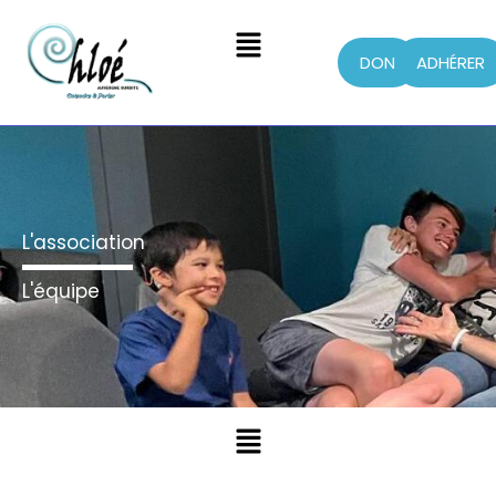
Menu
DON
ADHÉRER
Aller
au
contenu
L'association
L'équipe
Menu