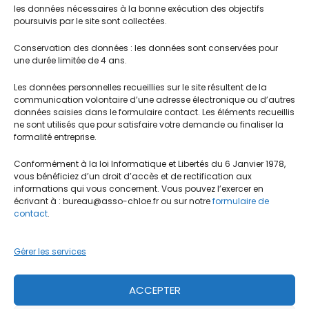
les données nécessaires à la bonne exécution des objectifs
poursuivis par le site sont collectées.
Conservation des données : les données sont conservées pour
une durée limitée de 4 ans.
Menu
Les données personnelles recueillies sur le site résultent de la
communication volontaire d’une adresse électronique ou d’autres
données saisies dans le formulaire contact. Les éléments recueillis
Association Chloé Auvergne Surdité
ne sont utilisés que pour satisfaire votre demande ou finaliser la
formalité entreprise.
Maison de l’Oradou
Conformément à la loi Informatique et Libertés du 6 Janvier 1978,
88 rue de l’Oradou
vous bénéficiez d’un droit d’accès et de rectification aux
63000 Clermont-Ferrand
informations qui vous concernent. Vous pouvez l’exercer en
écrivant à : bureau@asso-chloe.fr ou sur notre
formulaire de
contact
.
Antenne 43
5 rue de la Prade
Gérer les services
43410 Lempdes sur Allagnon
ACCEPTER