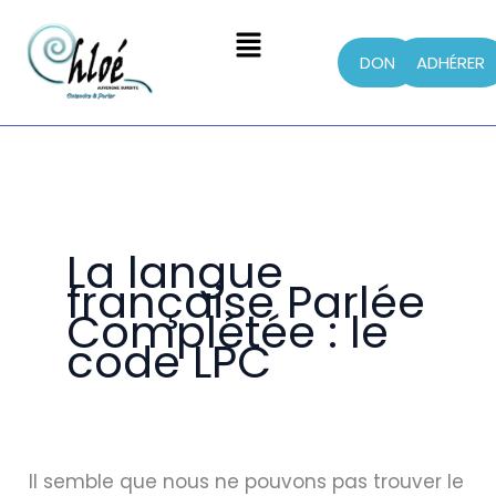
Menu
DON
ADHÉRER
Aller
Rechercher :
au
contenu
La langue
française Parlée
Complétée : le
code LPC
Il semble que nous ne pouvons pas trouver le