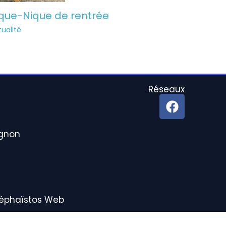
ique-Nique de rentrée
ualité
Réseaux
F
a
c
agnon
e
b
o
o
k
Héphaïstos Web